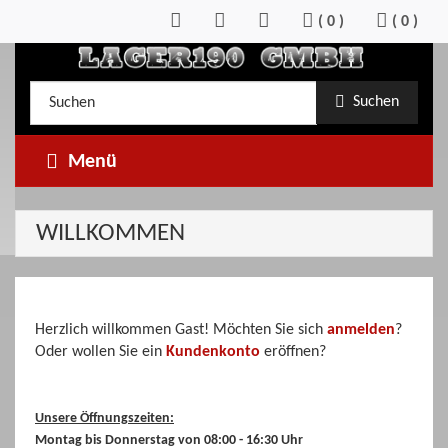
Zum
(
0
)
(
0
)
Inhalt
springen
Kategorieauswahl
Suche
Suchen
im
Shop
Menü
WILLKOMMEN
Herzlich willkommen
Gast!
Möchten Sie sich
anmelden
?
Oder wollen Sie ein
Kundenkonto
eröffnen?
Unsere Öffnungszeiten:
Montag bis Donnerstag von 08:00 - 16:30 Uhr