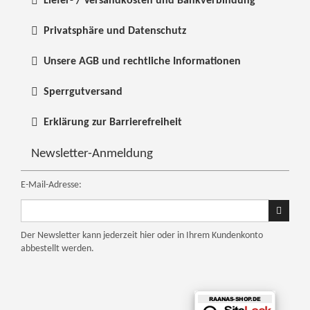
Liefer- / Versandkosten und Bankverbindung
Privatsphäre und Datenschutz
Unsere AGB und rechtliche Informationen
Sperrgutversand
Erklärung zur Barrierefreiheit
Newsletter-Anmeldung
E-Mail-Adresse:
Ihre
E-
Mail
Der Newsletter kann jederzeit hier oder in Ihrem Kundenkonto
abbestellt werden.
Adresse
für
den
Newsletter