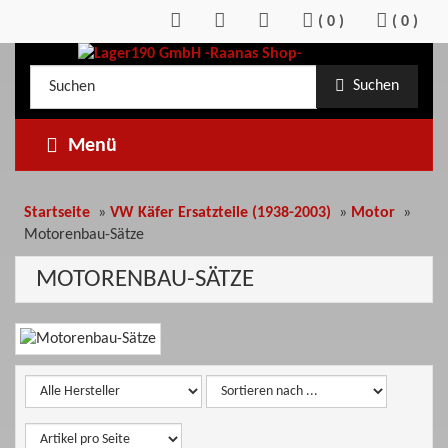
Zum
(
0
)
(
0
)
Inhalt
springen
Kategorieauswahl
Suche
Suchen
im
Shop
Menü
Startseite
»
VW Käfer Ersatzteile (1938-2003)
»
Motor
»
Motorenbau-Sätze
MOTORENBAU-SÄTZE
Kategoriebeschreibung