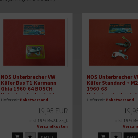
NOS Unterbrecher VW
NOS Unterbrecher 
Käfer Bus T1 Karmann
Käfer Standard + M
Ghia 1960-64 BOSCH
1960-68
Unterbrecherkontakt
Unterbrecherkontak
Zündkontakt (2009-
Zündkontakt (2009-
Lieferzeit:
Paketversand
Lieferzeit:
Paketversand
12NOS)
13NOS)
19,95 EUR
19,9
inkl. 19 % MwSt. zzgl.
inkl. 19 % M
Versandkosten
Versan
Details
Detail