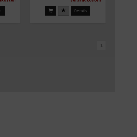
dkosten
Versandkosten
s
Details
1