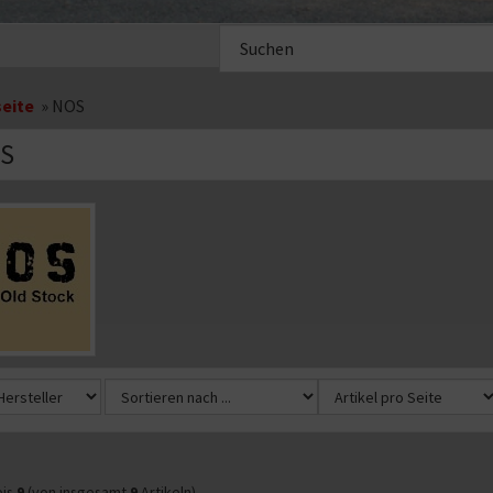
Suche
im
Shop
seite
»
NOS
S
oriebeschreibung
is
9
(von insgesamt
9
Artikeln)