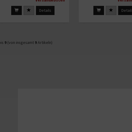
Versandkosten
Versan
Details
Detail
is
9
(von insgesamt
9
Artikeln)