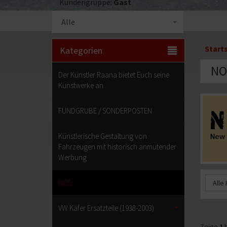
Kundengruppe:
Gast
Kategorieauswahl
Alle
Start
Kategorien
NO
Der Künstler Raana bietet Euch seine
Kunstwerke an
Kateg
FUNDGRUBE / SONDERPOSTEN
Künstlerische Gestaltung von
Fahrzeugen mit historisch anmutender
Werbung
NOS
VW Käfer Ersatzteile (1938-2003)
Zeige
1
b