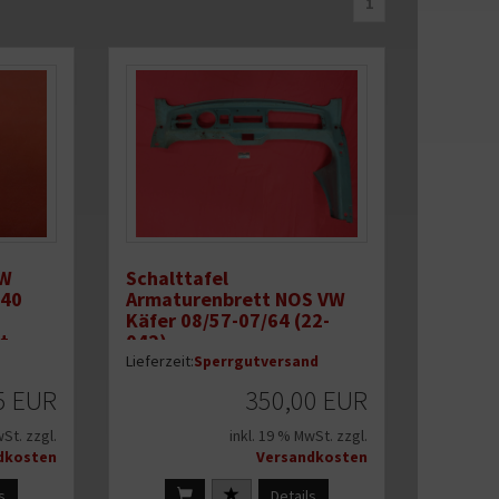
1
VW
Schalttafel
240
Armaturenbrett NOS VW
Käfer 08/57-07/64 (22-
t
042)
Lieferzeit:
Sperrgutversand
5 EUR
350,00 EUR
wSt. zzgl.
inkl. 19 % MwSt. zzgl.
dkosten
Versandkosten
s
Details