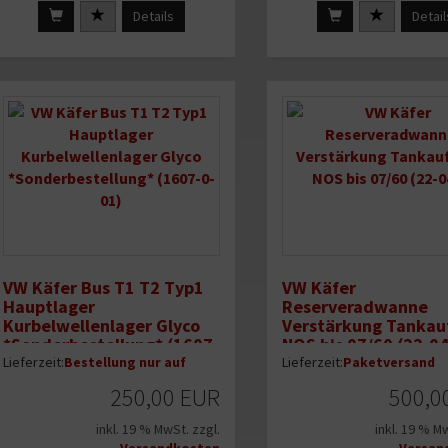
Details
Detail
VW Käfer Bus T1 T2 Typ1
VW Käfer
zufügen
Hauptlager
Reserveradwanne
Kurbelwellenlager Glyco
Verstärkung Tankau
*Sonderbestellung* (1607-
NOS bis 07/60 (22-0
0-01)
Lieferzeit:
Bestellung nur auf
Lieferzeit:
Paketversand
Kundenwunsch
250,00 EUR
500,0
inkl. 19 % MwSt. zzgl.
inkl. 19 % M