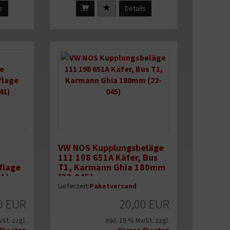
s
Details
VW NOS Kupplungsbeläge
111 198 651A Käfer, Bus
flage
T1, Karmann Ghia 180mm
41)
(22-045)
Lieferzeit:
Paketversand
0 EUR
20,00 EUR
wSt. zzgl.
inkl. 19 % MwSt. zzgl.