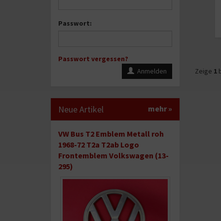
Passwort:
Passwort vergessen?
Anmelden
Zeige
1
b
Neue Artikel
mehr
»
VW Bus T2 Emblem Metall roh
1968-72 T2a T2ab Logo
Frontemblem Volkswagen (13-
295)