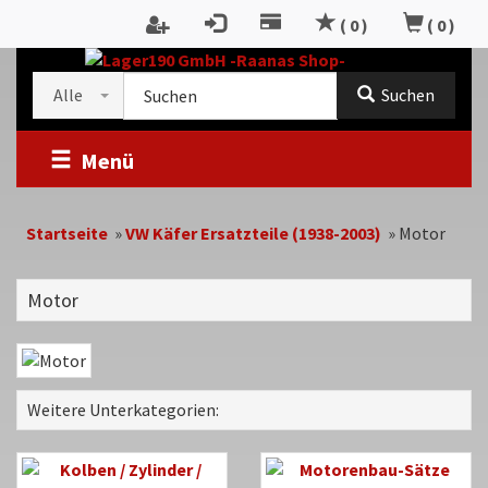
Zum
(
0
)
(
0
)
Inhalt
RTSEITE
springen
Kategorieauswahl
Suche
Alle
Suchen
im
Shop
Menü
Startseite
»
VW Käfer Ersatzteile (1938-2003)
»
Motor
Motor
Weitere Unterkategorien: