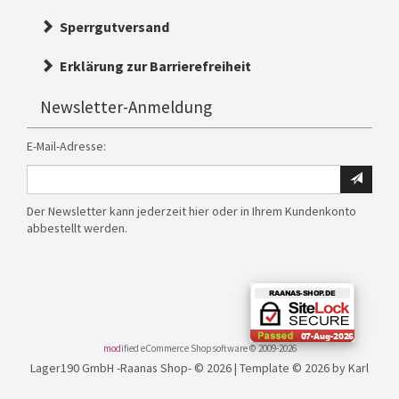
Sperrgutversand
Erklärung zur Barrierefreiheit
Newsletter-Anmeldung
E-Mail-Adresse:
Ihre
E-
Der Newsletter kann jederzeit hier oder in Ihrem Kundenkonto
Mail
abbestellt werden.
Adresse
für
den
Newsletter
mod
ified eCommerce Shopsoftware © 2009-2026
Lager190 GmbH -Raanas Shop- © 2026 | Template © 2026 by Karl