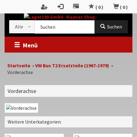
Zum
(
0
)
(
0
)
Inhalt
RTSEITE
springen
Kategorieauswahl
Suche
Alle
Suchen
im
Shop
Menü
Startseite
»
VW Bus T2 Ersatzteile (1967-1979)
»
Vorderachse
Vorderachse
Weitere Unterkategorien: