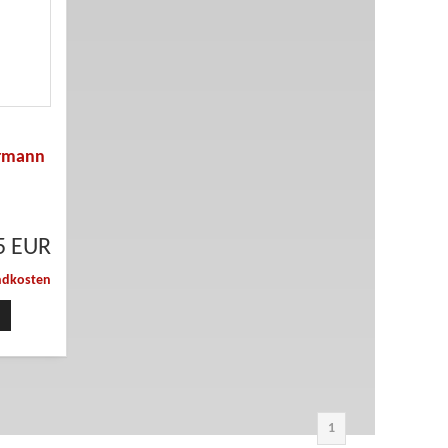
armann
5 EUR
ndkosten
1