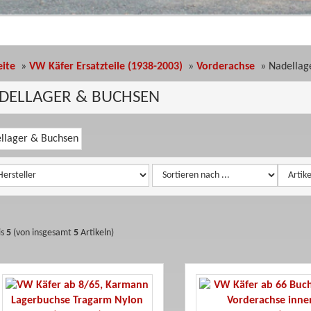
eite
»
VW Käfer Ersatzteile (1938-2003)
»
Vorderachse
»
Nadellag
DELLAGER & BUCHSEN
oriebeschreibung
is
5
(von insgesamt
5
Artikeln)