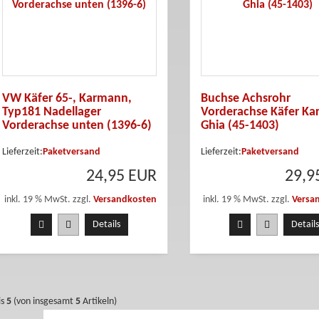
VW Käfer 65-, Karmann,
Buchse Achsrohr
Typ181 Nadellager
Vorderachse Käfer K
Vorderachse unten (1396-6)
Ghia (45-1403)
Lieferzeit:
Paketversand
Lieferzeit:
Paketversand
24,95 EUR
29,9
inkl. 19 % MwSt. zzgl.
Versandkosten
inkl. 19 % MwSt. zzgl.
Versa
Details
Details
is
5
(von insgesamt
5
Artikeln)