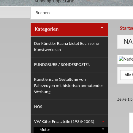
Kundengruppe:
Gast
Kategorieauswahl
Suche
im
Shop
Starts
Kategorien
NA
Der Künstler Raana bietet Euch seine
Kunstwerke an
Kateg
FUNDGRUBE / SONDERPOSTEN
Künstlerische Gestaltung von
Fahrzeugen mit historisch anmutender
Werbung
Zeige
1
b
NOS
VW Käfer Ersatzteile (1938-2003)
Motor