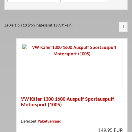
Zeige
1
bis
13
(von insgesamt
13
Artikeln)
1
VW Käfer 1300 1600 Auspuff Sportauspuff
Motorsport (1005)
Lieferzeit:
Paketversand
149,95 EUR