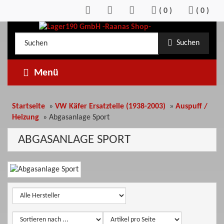
Zum
(
0
)
(
0
)
Inhalt
springen
Kategorieauswahl
Suche
Suchen
im
Shop
Menü
Startseite
»
VW Käfer Ersatzteile (1938-2003)
»
Auspuff /
Heizung
»
Abgasanlage Sport
ABGASANLAGE SPORT
Kategoriebeschreibung