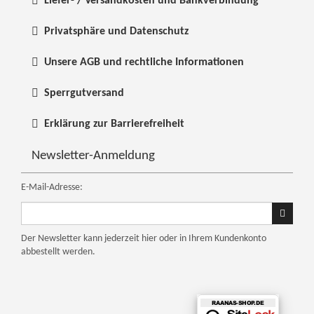
Liefer- / Versandkosten und Bankverbindung
Privatsphäre und Datenschutz
Unsere AGB und rechtliche Informationen
Sperrgutversand
Erklärung zur Barrierefreiheit
Newsletter-Anmeldung
E-Mail-Adresse:
Ihre
E-
Mail
Der Newsletter kann jederzeit hier oder in Ihrem Kundenkonto
abbestellt werden.
Adresse
für
den
Newsletter