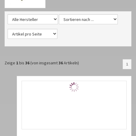
Zeige
1
bis
36
(von insgesamt
36
Artikeln)
1