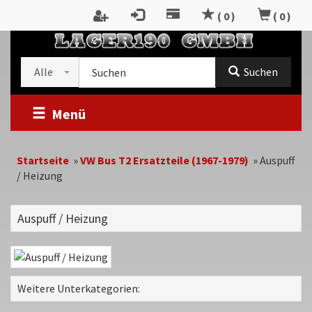
Zum
(
0
)
(
0
)
Inhalt
RTSEITE
springen
Kategorieauswahl
Suche
Alle
Suchen
im
Shop
Menü
Startseite
»
VW Bus T2 Ersatzteile (1967-1979)
»
Auspuff
/ Heizung
Auspuff / Heizung
Weitere Unterkategorien: