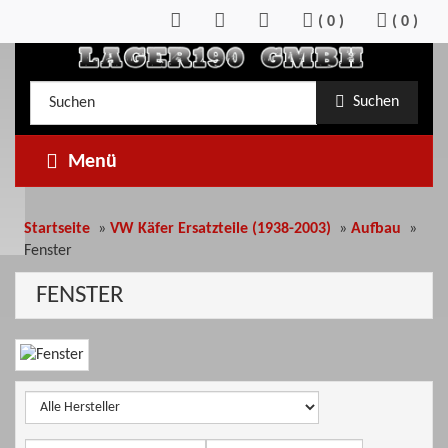
Zum
(
0
)
(
0
)
Inhalt
springen
Kategorieauswahl
Suche
Suchen
im
Shop
Menü
Startseite
»
VW Käfer Ersatzteile (1938-2003)
»
Aufbau
»
Fenster
FENSTER
Kategoriebeschreibung