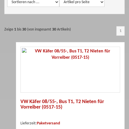
Zeige
1
bis
30
(von insgesamt
30
Artikeln)
1
VW Käfer 08/55-, Bus T1, T2 Nieten für
Vorreiber (0517-15)
Lieferzeit:
Paketversand