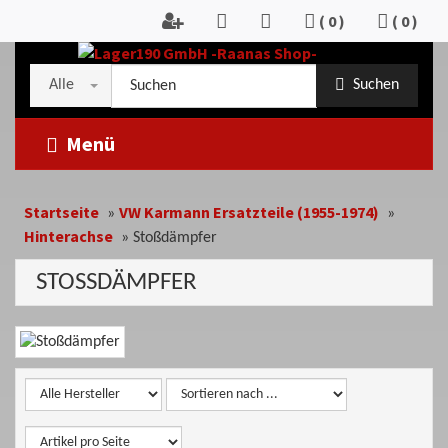
Zum
(
0
)
(
0
)
Inhalt
springen
Kategorieauswahl
Suche
Alle
Suchen
im
Shop
Menü
Startseite
VW Karmann Ersatzteile (1955-1974)
»
»
Hinterachse
»
Stoßdämpfer
STOSSDÄMPFER
Kategoriebeschreibung