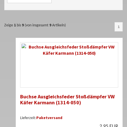
1
9
9
Zeige
bis
(von insgesamt
Artikeln)
1
Buchse Ausgleichsfeder Stoßdämpfer VW
Käfer Karmann (1314-050)
Paketversand
Lieferzeit:
2,95 EUR