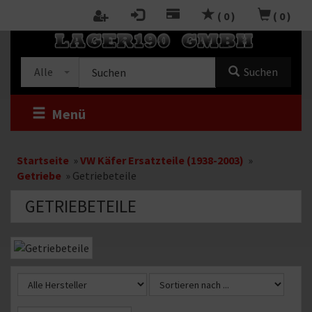
Zum
(
0
)
(
0
)
Inhalt
RTSEITE
springen
Kategorieauswahl
Suche
Alle
Suchen
im
Shop
Menü
Startseite
»
VW Käfer Ersatzteile (1938-2003)
»
Getriebe
»
Getriebeteile
GETRIEBETEILE
Kategoriebeschreibung