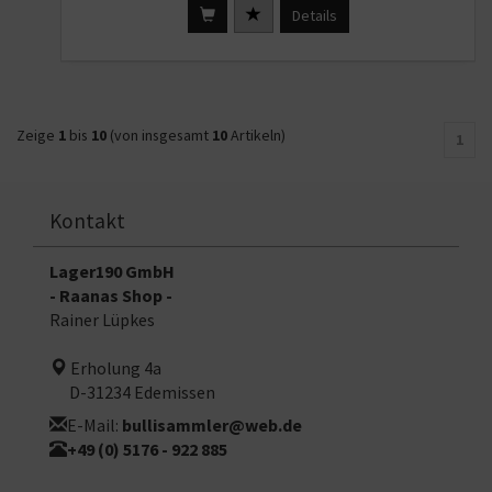
Details
Zeige
1
bis
10
(von insgesamt
10
Artikeln)
1
Kontakt
Lager190 GmbH
- Raanas Shop -
Rainer Lüpkes
Erholung 4a
D-31234 Edemissen
E-Mail:
bullisammler@web.de
+49 (0) 5176 - 922 885