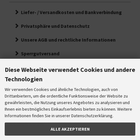
Liefer- / Versandkosten und Bankverbindung
Privatsphäre und Datenschutz
Unsere AGB und rechtliche Informationen
Sperrgutversand
Erklärung zur Barrierefreiheit
Diese Webseite verwendet Cookies und andere
Technologien
Newsletter-Anmeldung
Wir verwenden Cookies und ähnliche Technologien, auch von
E-Mail-Adresse:
Drittanbietern, um die ordentliche Funktionsweise der Website zu
gewährleisten, die Nutzung unseres Angebotes zu analysieren und
Ihre
Ihnen ein bestmögliches Einkaufserlebnis bieten zu können. Weitere
E-
Informationen finden Sie in unserer Datenschutzerklärung.
Der Newsletter kann jederzeit hier oder in Ihrem Kundenkonto
Mail
abbestellt werden.
Adresse
ALLE AKZEPTIEREN
für
den