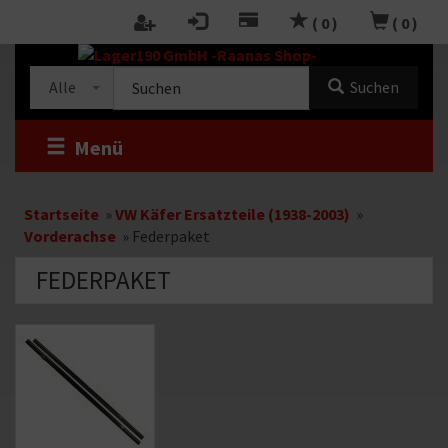
Zum
(
0
)
(
0
)
Inhalt
RTSEITE
springen
Kategorieauswahl
Suche
Alle
Suchen
im
Shop
Menü
Startseite
»
VW Käfer Ersatzteile (1938-2003)
»
Vorderachse
»
Federpaket
FEDERPAKET
Kategoriebeschreibung