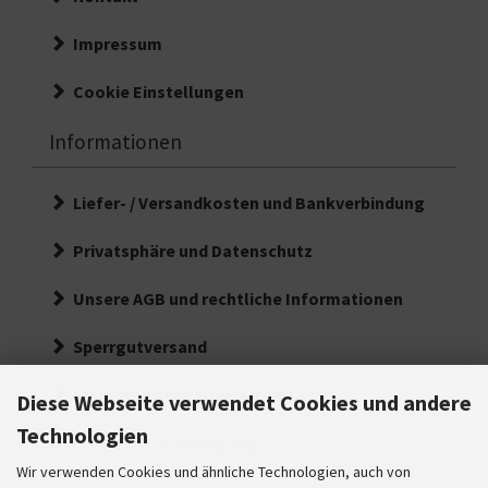
Impressum
Cookie Einstellungen
Informationen
Liefer- / Versandkosten und Bankverbindung
Privatsphäre und Datenschutz
Unsere AGB und rechtliche Informationen
Sperrgutversand
Erklärung zur Barrierefreiheit
Diese Webseite verwendet Cookies und andere
Technologien
Newsletter-Anmeldung
Wir verwenden Cookies und ähnliche Technologien, auch von