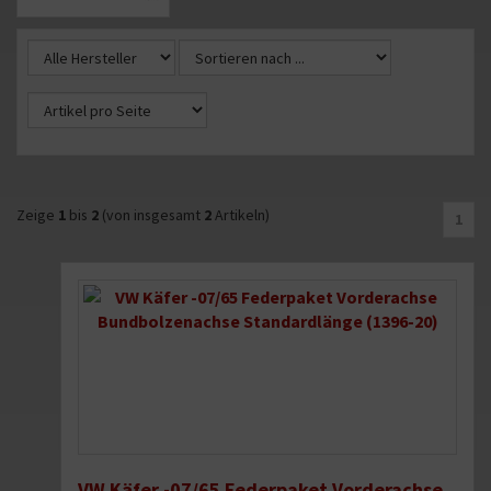
Zeige
1
bis
2
(von insgesamt
2
Artikeln)
1
VW Käfer -07/65 Federpaket Vorderachse