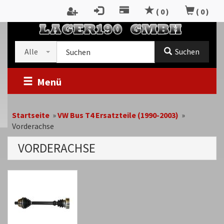
Zum
(
0
)
(
0
)
Inhalt
RTSEITE
springen
Kategorieauswahl
Suche
Alle
Suchen
im
Shop
Menü
Startseite
»
VW Bus T4 Ersatzteile (1990-2003)
»
Vorderachse
VORDERACHSE
Kategoriebeschreibung