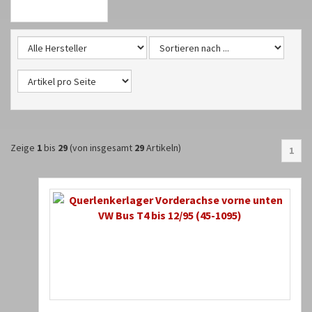
Zeige
1
bis
29
(von insgesamt
29
Artikeln)
1