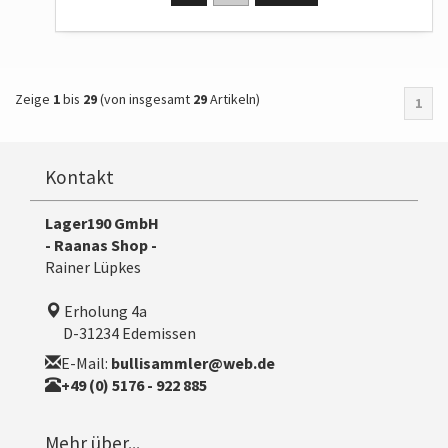
Zeige
1
bis
29
(von insgesamt
29
Artikeln)
1
Kontakt
Lager190 GmbH
- Raanas Shop -
Rainer Lüpkes
Erholung 4a
D-31234 Edemissen
E-Mail:
bullisammler@web.de
+49 (0) 5176 - 922 885
Mehr über...