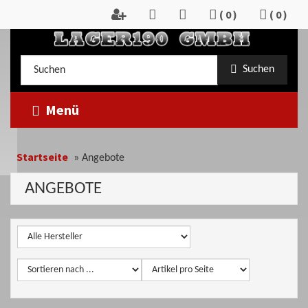
Zum
(
0
)
(
0
)
Inhalt
springen
Kategorieauswahl
Suche
Suchen
im
Shop
Menü
Startseite
»
Angebote
ANGEBOTE