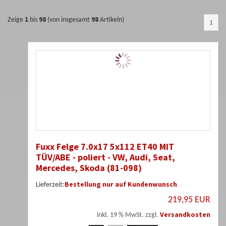
1
98
98
Zeige
bis
(von insgesamt
Artikeln)
1
Fuxx Felge 7.0x17 5x112 ET40 MIT
TÜV/ABE - poliert - VW, Audi, Seat,
Mercedes, Skoda (81-098)
Bestellung nur auf Kundenwunsch
Lieferzeit:
219,95 EUR
Versandkosten
inkl. 19 % MwSt. zzgl.