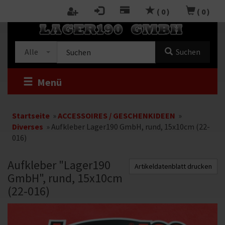
Zum
(
0
)
(
0
)
Inhalt
RTSEITE
springen
Kategorieauswahl
Suche
Alle
Suchen
im
Shop
Menü
Startseite
»
ACCESSOIRES / GESCHENKIDEEN
»
Diverses
»
Aufkleber Lager190 GmbH, rund, 15x10cm (22-
016)
Aufkleber "Lager190
Artikeldatenblatt drucken
GmbH", rund, 15x10cm
(22-016)