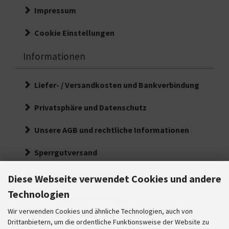
Impressum
Cookie Einstellungen
Informationen
Liefer- / Versandkosten und Bankverbindung
Privatsphäre und Datenschutz
Unsere AGB und rechtliche Informationen
Sperrgutversand
Erklärung zur Barrierefreiheit
Diese Webseite verwendet Cookies und andere
Technologien
Newsletter-Anmeldung
Wir verwenden Cookies und ähnliche Technologien, auch von
E-Mail-Adresse:
Drittanbietern, um die ordentliche Funktionsweise der Website zu