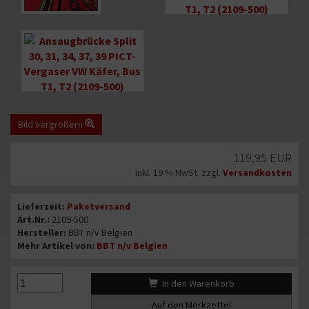
Bild
Bild
vergrößern
vergrößern
Bild
vergrößern
Bild vergrößern
Bild
Angebotspreis
119,95 EUR
1
von
inkl. 19 % MwSt. zzgl.
Versandkosten
9:
Informationen
Ansaugbrücke
Lieferzeit:
Paketversand
Split
Art.Nr.:
2109-500
30,
Hersteller:
BBT n/v Belgien
Mehr Artikel von:
BBT n/v Belgien
31,
34,
37,
{#text_quantity#}
{#text_quantity#}
In den Warenkorb
39