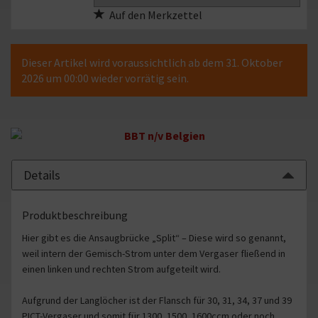
PICT-
Auf den Merkzettel
Vergaser
VW
Käfer,
Bus
Dieser Artikel wird voraussichtlich ab dem 31. Oktober
T1,
2026 um 00:00 wieder vorrätig sein.
T2
(2109-
500)
Details
Produktbeschreibung
Hier gibt es die Ansaugbrücke „Split“ – Diese wird so genannt,
weil intern der Gemisch-Strom unter dem Vergaser fließend in
einen linken und rechten Strom aufgeteilt wird.
Aufgrund der Langlöcher ist der Flansch für 30, 31, 34, 37 und 39
PICT-Vergaser und somit für 1300, 1500, 1600ccm oder noch