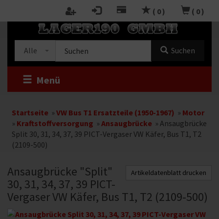
Zum
(
0
)
(
0
)
Inhalt
RTSEITE
springen
Kategorieauswahl
Suche
Alle
Suchen
im
Shop
Menü
Startseite
»
VW Bus T1 Ersatzteile (1950-1967)
»
Motor
»
Kraftstoffversorgung
»
Ansaugbrücke
»
Ansaugbrücke
Split 30, 31, 34, 37, 39 PICT-Vergaser VW Käfer, Bus T1, T2
(2109-500)
Ansaugbrücke "Split"
Artikeldatenblatt drucken
30, 31, 34, 37, 39 PICT-
Vergaser VW Käfer, Bus T1, T2 (2109-500)