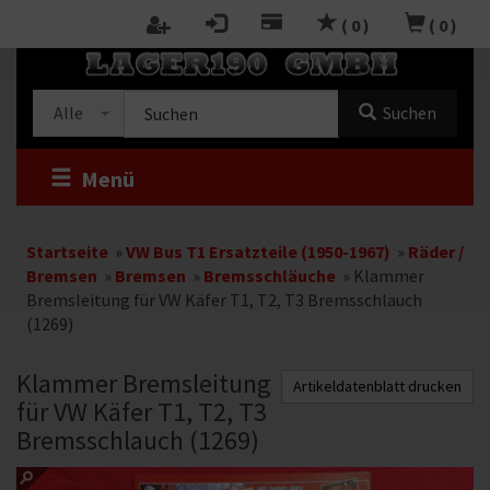
Zum
(
0
)
(
0
)
Inhalt
RTSEITE
springen
Kategorieauswahl
Suche
Alle
Suchen
im
Shop
Menü
Startseite
»
VW Bus T1 Ersatzteile (1950-1967)
»
Räder /
Bremsen
»
Bremsen
»
Bremsschläuche
»
Klammer
Bremsleitung für VW Käfer T1, T2, T3 Bremsschlauch
(1269)
Klammer Bremsleitung
Artikeldatenblatt drucken
für VW Käfer T1, T2, T3
Bremsschlauch (1269)