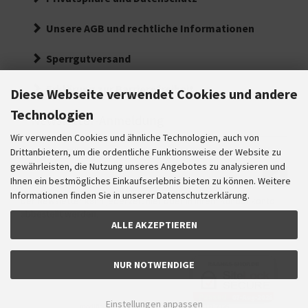
Unsere AGB und rechtliche Informationen
Sperrgutversand
Erklärung zur Barrierefreiheit
Diese Webseite verwendet Cookies und andere
Technologien
Newsletter-Anmeldung
Wir verwenden Cookies und ähnliche Technologien, auch von
E-Mail-Adresse:
Drittanbietern, um die ordentliche Funktionsweise der Website zu
gewährleisten, die Nutzung unseres Angebotes zu analysieren und
Ihre
Ihnen ein bestmögliches Einkaufserlebnis bieten zu können. Weitere
E-
Informationen finden Sie in unserer Datenschutzerklärung.
Der Newsletter kann jederzeit hier oder in Ihrem Kundenkonto
Mail
abbestellt werden.
Adresse
ALLE AKZEPTIEREN
für
den
Newsletter
NUR NOTWENDIGE
Einstellungen anpassen
mod
ified eCommerce Shopsoftware © 2009-2026