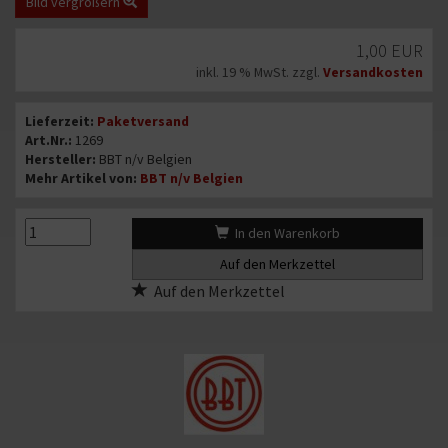
Bild vergrößern
Bild
Angebotspreis
1,00 EUR
1
von
inkl. 19 % MwSt. zzgl.
Versandkosten
2:
Informationen
Klammer
Lieferzeit:
Paketversand
Bremsleitung
Art.Nr.:
1269
für
Hersteller:
BBT n/v Belgien
Mehr Artikel von:
BBT n/v Belgien
VW
Käfer
T1,
{#text_quantity#}
{#text_quantity#}
In den Warenkorb
T2,
T3
Auf den Merkzettel
Bremsschlauch
(1269)