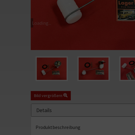
Loading...
Bild
Bild
Bild
vergrößern
vergrößern
vergr
Bild vergrößern
Bild
Details
1
von
4:
Produktbeschreibung
Tankgeber