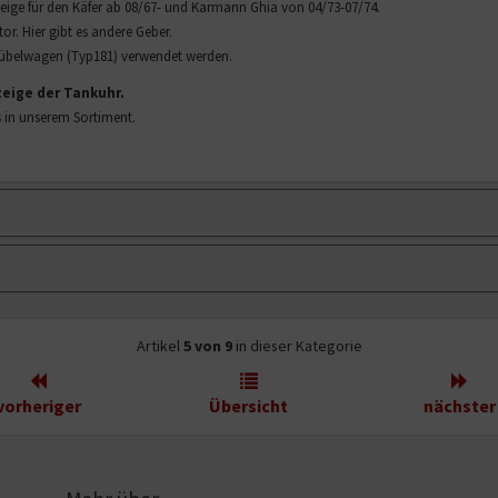
anzeige für den Käfer ab 08/67- und Karmann Ghia von 04/73-07/74.
r. Hier gibt es andere Geber.
Kübelwagen (Typ181) verwendet werden.
zeige der Tankuhr.
s in unserem Sortiment.
Artikel
5 von 9
in dieser Kategorie
vorheriger
Übersicht
nächster