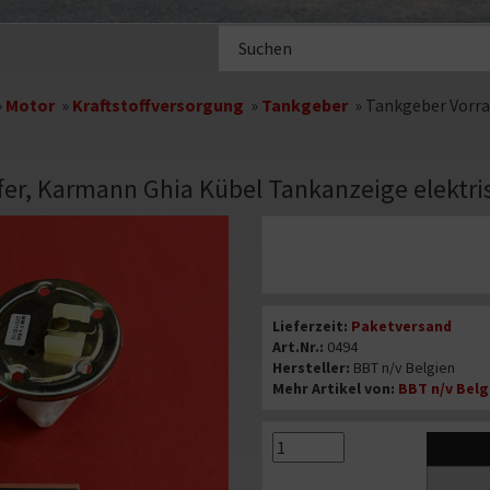
Suche
im
Shop
»
Motor
»
Kraftstoffversorgung
»
Tankgeber
»
Tankgeber Vorra
er, Karmann Ghia Kübel Tankanzeige elektri
Angebotspreis
Informationen
Lieferzeit:
Paketversand
Art.Nr.:
0494
Hersteller:
BBT n/v Belgien
Mehr Artikel von:
BBT n/v Belg
{#text_quantity#}
{#text_quantity#}