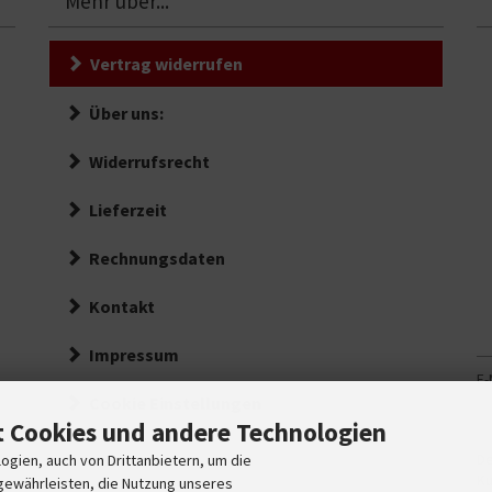
Mehr über...
Vertrag widerrufen
Über uns:
Widerrufsrecht
Lieferzeit
Rechnungsdaten
Kontakt
Impressum
E-
Cookie Einstellungen
Ih
 Cookies und andere Technologien
E-
De
Ma
gien, auch von Drittanbietern, um die
Ku
gewährleisten, die Nutzung unseres
A