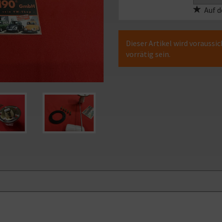
Auf d
Dieser Artikel wird voraussi
vorrätig sein.
Bild
ößern
vergrößern