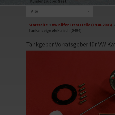
Kundengruppe:
Gast
Kategorieauswahl
Alle
Startseite
»
VW Käfer Ersatzteile (1938-2003)
Tankanzeige elektrisch (0494)
Tankgeber Vorratsgeber für VW Käf