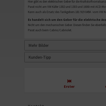
Vorratsgeber
Hier gibt es den elektrischen Geber für die Kraftstoffvorrats
für
Passt nicht am VW Käfer 1302 und 1303 und 1600i mit ACD-Moto
VW
Kann auch als Ersatz des Tankgebers 181 919 049A vom VW 
Käfer,
Es handelt sich um den Geber für die elektrische An
Karmann
Nicht um den mechanischen Geber. Diesen finden Sie ebenfall
Ghia
Passt auch beim Cabrio/Cabriolet.
Kübel
Tankanzeige
elektrisch
Mehr Bilder
(0494)
Kunden-Tipp
Erster