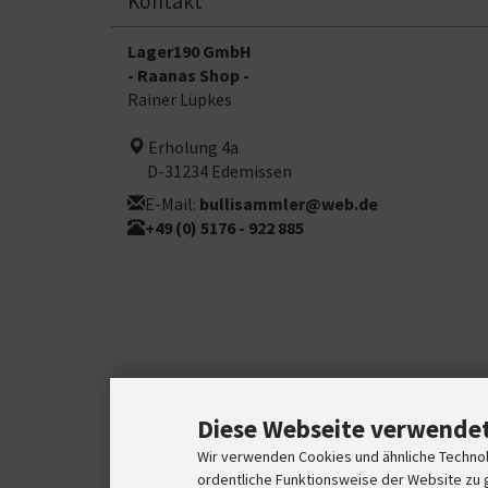
Kontakt
Lager190 GmbH
- Raanas Shop -
Rainer Lüpkes
Erholung 4a
D-31234 Edemissen
E-Mail:
bullisammler@web.de
+49 (0) 5176 - 922 885
Diese Webseite verwendet
Wir verwenden Cookies und ähnliche Technolo
ordentliche Funktionsweise der Website zu 