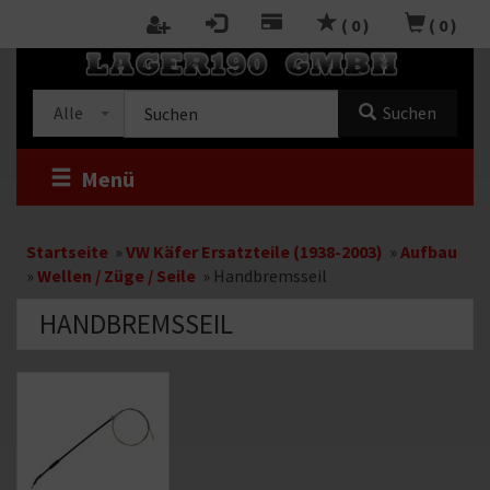
Zum
(
0
)
(
0
)
Inhalt
RTSEITE
springen
Kategorieauswahl
Suche
Alle
Suchen
im
Shop
Menü
Startseite
»
VW Käfer Ersatzteile (1938-2003)
»
Aufbau
»
Wellen / Züge / Seile
»
Handbremsseil
HANDBREMSSEIL
Kategoriebeschreibung