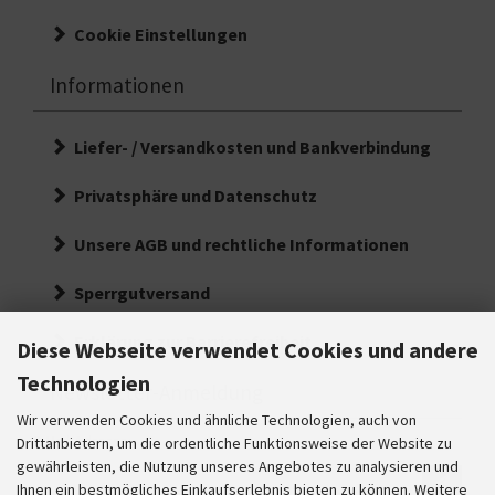
Cookie Einstellungen
Informationen
Liefer- / Versandkosten und Bankverbindung
Privatsphäre und Datenschutz
Unsere AGB und rechtliche Informationen
Sperrgutversand
Erklärung zur Barrierefreiheit
Diese Webseite verwendet Cookies und andere
Technologien
Newsletter-Anmeldung
Wir verwenden Cookies und ähnliche Technologien, auch von
E-Mail-Adresse:
Drittanbietern, um die ordentliche Funktionsweise der Website zu
gewährleisten, die Nutzung unseres Angebotes zu analysieren und
Ihre
Ihnen ein bestmögliches Einkaufserlebnis bieten zu können. Weitere