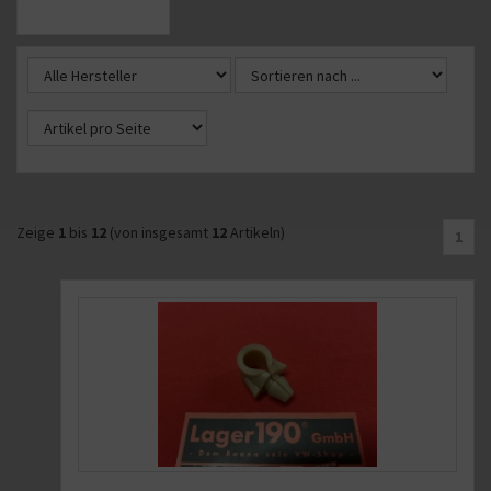
Zeige
1
bis
12
(von insgesamt
12
Artikeln)
1