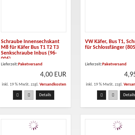
Schraube Innensechskant
VW Käfer, Bus T1, Sc
M8 für Käfer Bus T1 T2 T3
für Schlossfänger (80
Senkschraube Inbus (96-
006)
Lieferzeit:
Paketversand
Lieferzeit:
Paketversand
4,00 EUR
4,9
inkl. 19 % MwSt. zzgl.
Versandkosten
inkl. 19 % MwSt. zzgl.
Versa
ufügen
Details
Details