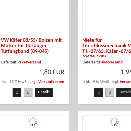
VW Käfer 08/55- Bolzen mit
Niete für
Mutter für Türfänger
Türschlossmechanik 
Türfangband (89-045)
T1 -07/63, Käfer -07/
(0436-199)
Lieferzeit:
Paketversand
Lieferzeit:
Paketversand
1,80 EUR
1,9
inkl. 19 % MwSt. zzgl.
Versandkosten
inkl. 19 % MwSt. zzgl.
Versa
Details
Details