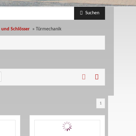
Suchen
und Schlösser
»
Türmechanik
1