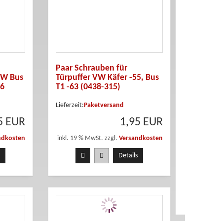
Paar Schrauben für
VW Bus
Türpuffer VW Käfer -55, Bus
66
T1 -63 (0438-315)
Lieferzeit:
Paketversand
5 EUR
1,95 EUR
ndkosten
inkl. 19 % MwSt. zzgl.
Versandkosten
Details