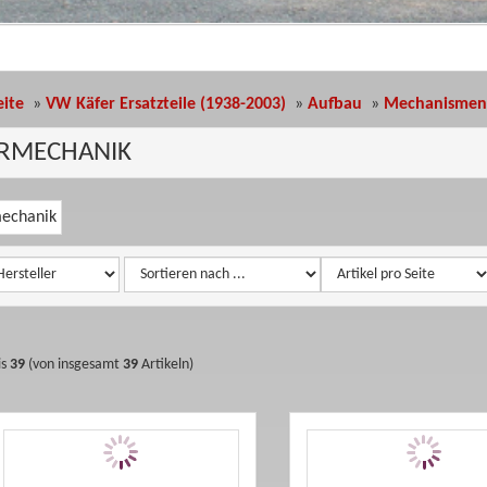
eite
»
VW Käfer Ersatzteile (1938-2003)
»
Aufbau
»
Mechanismen 
RMECHANIK
oriebeschreibung
is
39
(von insgesamt
39
Artikeln)