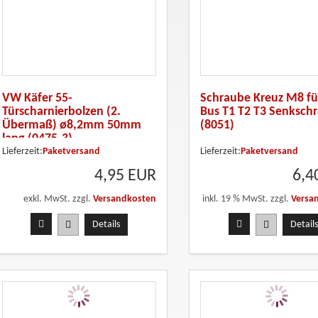
VW Käfer 55-
Schraube Kreuz M8 fü
Türscharnierbolzen (2.
Bus T1 T2 T3 Senksch
Übermaß) ø8,2mm 50mm
(8051)
lang (0475-3)
Lieferzeit:
Paketversand
Lieferzeit:
Paketversand
4,95 EUR
6,4
exkl. MwSt. zzgl.
Versandkosten
inkl. 19 % MwSt. zzgl.
Versa
Details
Details