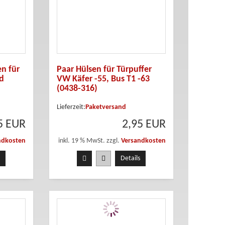
n für
Paar Hülsen für Türpuffer
d
VW Käfer -55, Bus T1 -63
(0438-316)
Lieferzeit:
Paketversand
5 EUR
2,95 EUR
ndkosten
inkl. 19 % MwSt. zzgl.
Versandkosten
Details