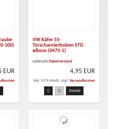
hraube
VW Käfer 55-
50-100)
Türscharnierbolzen STD
ø8mm (0475-1)
Lieferzeit:
Paketversand
5 EUR
4,95 EUR
ndkosten
inkl. 19 % MwSt. zzgl.
Versandkosten
Details