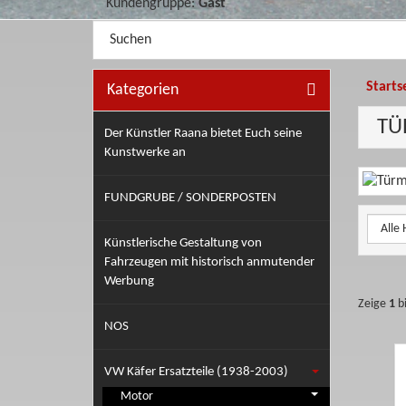
Kundengruppe:
Gast
Kategorieauswahl
Suche
im
Shop
Starts
Kategorien
TÜ
Der Künstler Raana bietet Euch seine
Kunstwerke an
Kateg
FUNDGRUBE / SONDERPOSTEN
Künstlerische Gestaltung von
Fahrzeugen mit historisch anmutender
Werbung
Zeige
1
b
NOS
VW Käfer Ersatzteile (1938-2003)
Motor