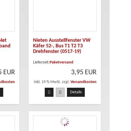
let
Nieten Ausstellfenster VW
gband
Käfer 52-, Bus T1 T2 T3
Drehfenster (0517-19)
Lieferzeit:
Paketversand
5 EUR
3,95 EUR
ndkosten
inkl. 19 % MwSt. zzgl.
Versandkosten
Details