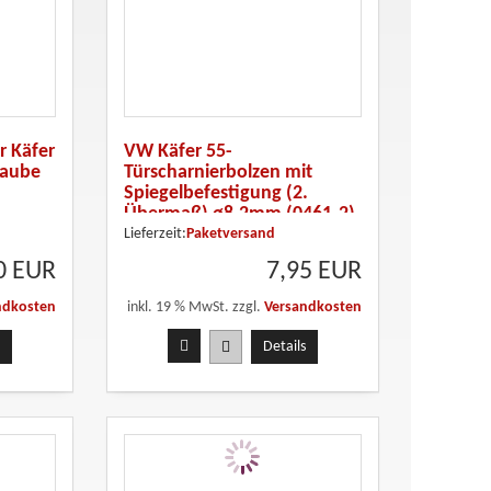
r Käfer
VW Käfer 55-
raube
Türscharnierbolzen mit
Spiegelbefestigung (2.
Übermaß) ø8,2mm (0461-2)
Lieferzeit:
Paketversand
0 EUR
7,95 EUR
ndkosten
inkl. 19 % MwSt. zzgl.
Versandkosten
Details