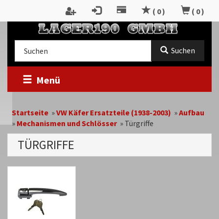
Zum
(
0
)
(
0
)
Inhalt
springen
Kategorieauswahl
Suche
Suchen
im
Shop
Menü
Startseite
»
VW Käfer Ersatzteile (1938-2003)
»
Aufbau
»
Mechanismen und Schlösser
»
Türgriffe
TÜRGRIFFE
Kategoriebeschreibung