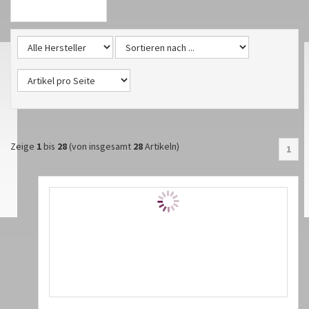
Zeige
1
bis
28
(von insgesamt
28
Artikeln)
1