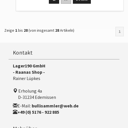
Zeige
1
bis
28
(von insgesamt
28
Artikeln)
1
Kontakt
Lager190 GmbH
- Raanas Shop -
Rainer Lüpkes
Erholung 4a
D-31234 Edemissen
E-Mail:
bullisammler@web.de
+49 (0) 5176 - 922 885