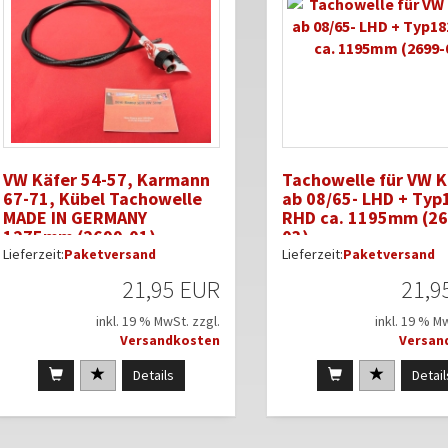
VW Käfer 54-57, Karmann
Tachowelle für VW K
67-71, Kübel Tachowelle
ab 08/65- LHD + Typ
MADE IN GERMANY
RHD ca. 1195mm (26
1275mm (2699-01)
03)
Lieferzeit:
Paketversand
Lieferzeit:
Paketversand
21,95 EUR
21,9
inkl. 19 % MwSt. zzgl.
inkl. 19 % M
Versandkosten
Versan
Details
Detail