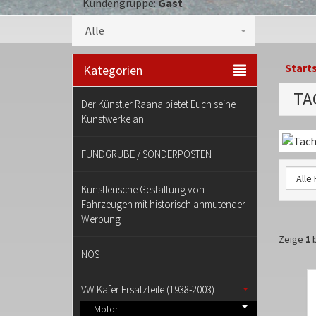
Kundengruppe:
Gast
Kategorieauswahl
Alle
Start
Kategorien
TA
Der Künstler Raana bietet Euch seine
Kunstwerke an
Kateg
FUNDGRUBE / SONDERPOSTEN
Künstlerische Gestaltung von
Fahrzeugen mit historisch anmutender
Werbung
Zeige
1
b
NOS
VW Käfer Ersatzteile (1938-2003)
Motor