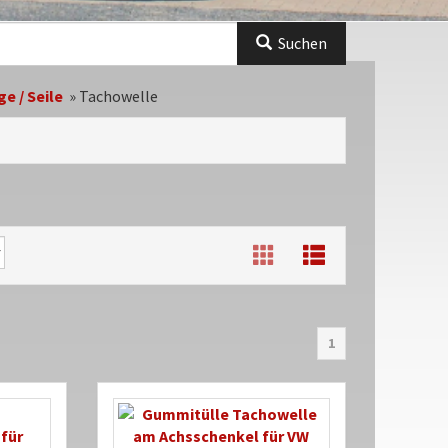
Suchen
ge / Seile
»
Tachowelle
1