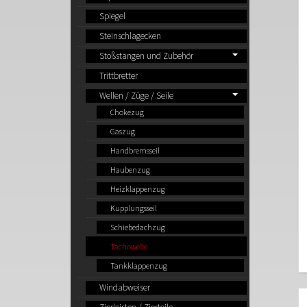
Spiegel
Steinschlagecken
Stoßstangen und Zubehör
Trittbretter
Wellen / Züge / Seile
Chokezug
Gaszug
Handbremsseil
Haubenzug
Heizklappenzug
Kupplungsseil
Schiebedachzug
Tachowelle
Tankklappenzug
Windabweiser