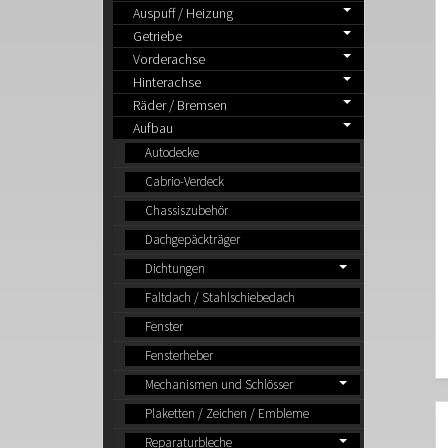
Auspuff / Heizung
Getriebe
Vorderachse
Hinterachse
Räder / Bremsen
Aufbau
Autodecke
Cabrio-Verdeck
Chassiszubehör
Dachgepäckträger
Dichtungen
Faltdach / Stahlschiebedach
Fenster
Fensterheber
Mechanismen und Schlösser
Plaketten / Zeichen / Embleme
Reparaturbleche