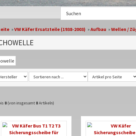
Suche
im
Shop
seite
»
VW Käfer Ersatzteile (1938-2003)
»
Aufbau
»
Wellen / Zü
CHOWELLE
oriebeschreibung
is
8
(von insgesamt
8
Artikeln)