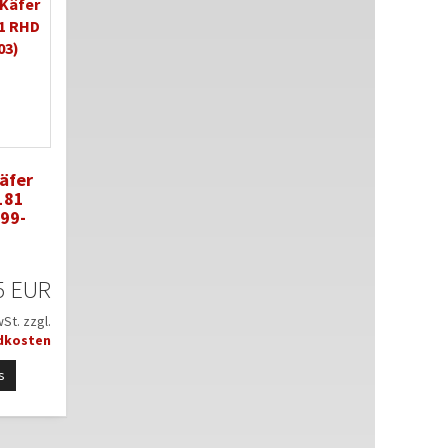
äfer
181
99-
5 EUR
wSt. zzgl.
dkosten
s