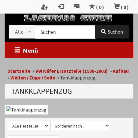
Zum
(
0
)
(
0
)
Inhalt
springen
Kategorieauswahl
Suche
Alle
Suchen
im
Shop
Menü
Startseite
»
VW Käfer Ersatzteile (1938-2003)
»
Aufbau
»
Wellen / Züge / Seile
»
Tankklappenzug
TANKKLAPPENZUG
Kategoriebeschreibung