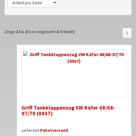
Zeige
1
bis
2
(von insgesamt
2
Artikeln)
1
Griff Tankklappenzug VW Käfer 08/68-
07/70 (0937)
Lieferzeit:
Paketversand