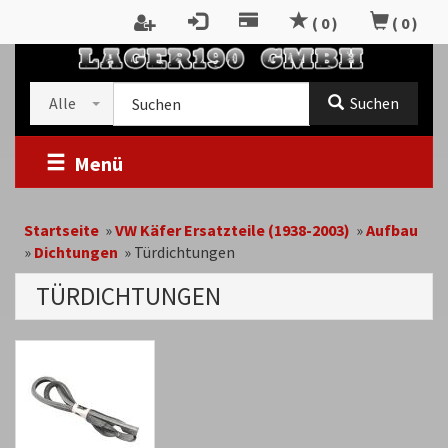
Zum
(
0
)
(
0
)
Inhalt
RTSEITE
springen
Kategorieauswahl
Suche
Alle
Suchen
im
Shop
Menü
Startseite
»
VW Käfer Ersatzteile (1938-2003)
»
Aufbau
»
Dichtungen
»
Türdichtungen
TÜRDICHTUNGEN
Kategoriebeschreibung