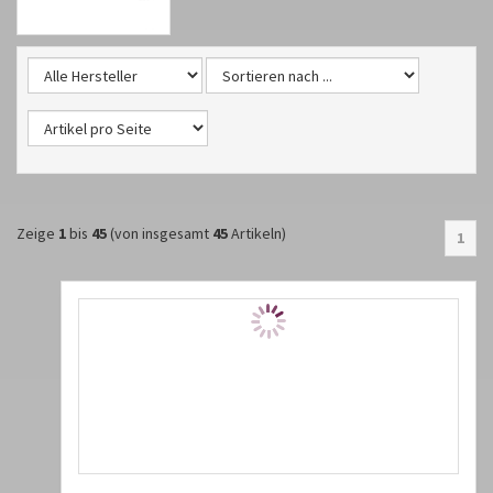
Zeige
1
bis
45
(von insgesamt
45
Artikeln)
1