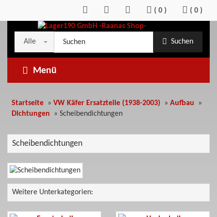
Zum
(
0
)
(
0
)
Inhalt
springen
Kategorieauswahl
Suche
Alle
Suchen
im
Shop
Menü
Startseite
»
VW Käfer Ersatzteile (1938-2003)
»
Aufbau
»
Dichtungen
»
Scheibendichtungen
Scheibendichtungen
Weitere Unterkategorien: