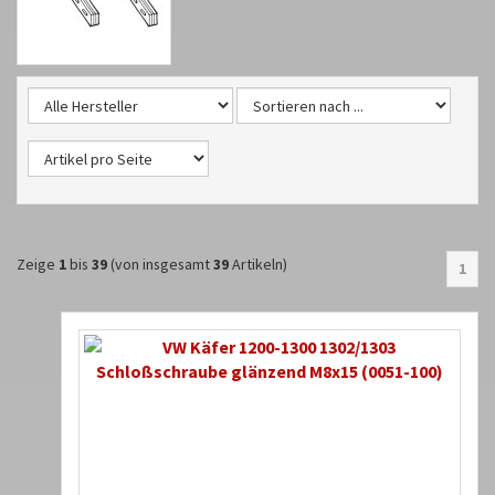
Zeige
1
bis
39
(von insgesamt
39
Artikeln)
1