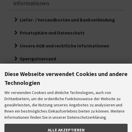
Informationen
Liefer- / Versandkosten und Bankverbindung
Privatsphäre und Datenschutz
Unsere AGB und rechtliche Informationen
Sperrgutversand
Erklärung zur Barrierefreiheit
Diese Webseite verwendet Cookies und andere
Technologien
Newsletter-Anmeldung
Wir verwenden Cookies und ähnliche Technologien, auch von
E-Mail-Adresse:
Drittanbietern, um die ordentliche Funktionsweise der Website zu
gewährleisten, die Nutzung unseres Angebotes zu analysieren und
Ihre
Ihnen ein bestmögliches Einkaufserlebnis bieten zu können. Weitere
E-
Informationen finden Sie in unserer Datenschutzerklärung.
Der Newsletter kann jederzeit hier oder in Ihrem Kundenkonto
Mail
abbestellt werden.
Adresse
ALLE AKZEPTIEREN