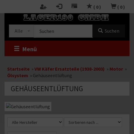
Zum
(
0
)
(
0
)
Inhalt
RTSEITE
springen
Kategorieauswahl
Suche
Alle
Suchen
im
Shop
Menü
Startseite
»
VW Käfer Ersatzteile (1938-2003)
»
Motor
»
Ölsystem
»
Gehäuseentlüftung
GEHÄUSEENTLÜFTUNG
Kategoriebeschreibung