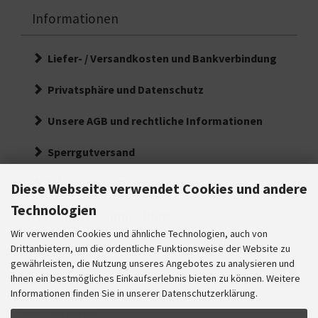
Informationen
Liefer- / Versandkosten und Bankverbindung
Privatsphäre und Datenschutz
Unsere AGB und rechtliche Informationen
Sperrgutversand
Erklärung zur Barrierefreiheit
Diese Webseite verwendet Cookies und andere
Technologien
Newsletter-Anmeldung
Wir verwenden Cookies und ähnliche Technologien, auch von
E-Mail-Adresse:
Drittanbietern, um die ordentliche Funktionsweise der Website zu
gewährleisten, die Nutzung unseres Angebotes zu analysieren und
Ihre
Ihnen ein bestmögliches Einkaufserlebnis bieten zu können. Weitere
E-
Informationen finden Sie in unserer Datenschutzerklärung.
Der Newsletter kann jederzeit hier oder in Ihrem Kundenkonto
Mail
abbestellt werden.
Adresse