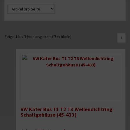
Zeige
1
bis
7
(von insgesamt
7
Artikeln)
1
VW Käfer Bus T1 T2 T3 Wellendichtring
Schaltgehäuse (45-433)