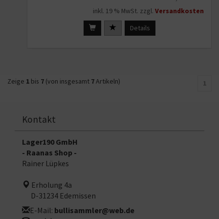
inkl. 19 % MwSt. zzgl.
Versandkosten
Details
Zeige
1
bis
7
(von insgesamt
7
Artikeln)
1
Kontakt
Lager190 GmbH
- Raanas Shop -
Rainer Lüpkes
Erholung 4a
D-31234 Edemissen
E-Mail:
bullisammler@web.de