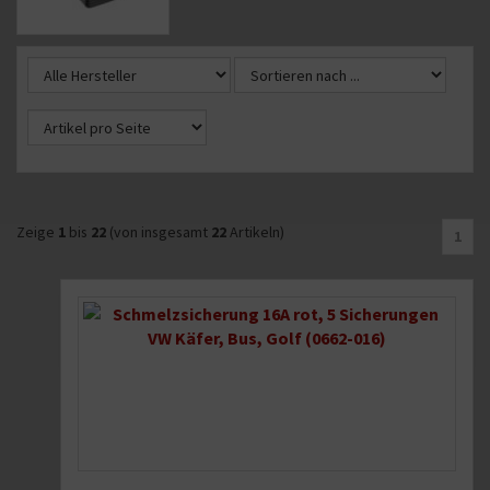
Zeige
1
bis
22
(von insgesamt
22
Artikeln)
1