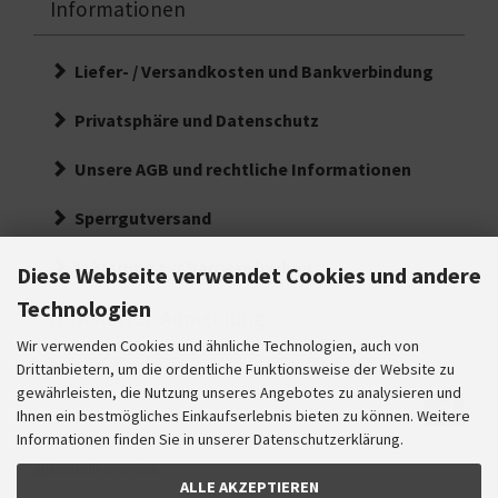
Informationen
Liefer- / Versandkosten und Bankverbindung
Privatsphäre und Datenschutz
Unsere AGB und rechtliche Informationen
Sperrgutversand
Erklärung zur Barrierefreiheit
Diese Webseite verwendet Cookies und andere
Technologien
Newsletter-Anmeldung
Wir verwenden Cookies und ähnliche Technologien, auch von
E-Mail-Adresse:
Drittanbietern, um die ordentliche Funktionsweise der Website zu
gewährleisten, die Nutzung unseres Angebotes zu analysieren und
Ihre
Ihnen ein bestmögliches Einkaufserlebnis bieten zu können. Weitere
E-
Informationen finden Sie in unserer Datenschutzerklärung.
Der Newsletter kann jederzeit hier oder in Ihrem Kundenkonto
Mail
abbestellt werden.
Adresse
ALLE AKZEPTIEREN