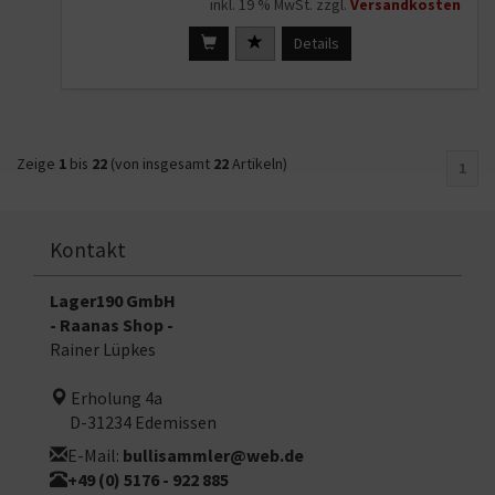
inkl. 19 % MwSt. zzgl.
Versandkosten
Details
Zeige
1
bis
22
(von insgesamt
22
Artikeln)
1
Kontakt
Lager190 GmbH
- Raanas Shop -
Rainer Lüpkes
Erholung 4a
D-31234 Edemissen
E-Mail:
bullisammler@web.de
+49 (0) 5176 - 922 885