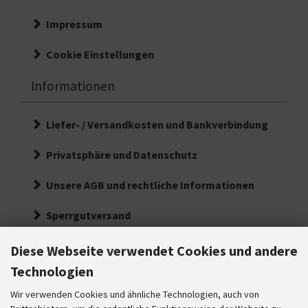
Impressum
Cookie Einstellungen
Informationen
Liefer- / Versandkosten und Bankverbindung
Privatsphäre und Datenschutz
Unsere AGB und rechtliche Informationen
Sperrgutversand
Erklärung zur Barrierefreiheit
Diese Webseite verwendet Cookies und andere
Technologien
Newsletter-Anmeldung
Wir verwenden Cookies und ähnliche Technologien, auch von
E-Mail-Adresse: