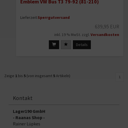
Emblem VW Bus T3 79-92 (81-210)
Lieferzeit:
Sperrgutversand
639,95 EUR
inkl. 19 % MwSt. zzgl.
Versandkosten
Details
Zeige
1
bis
5
(von insgesamt
5
Artikeln)
1
Kontakt
Lager190 GmbH
- Raanas Shop -
Rainer Lüpkes