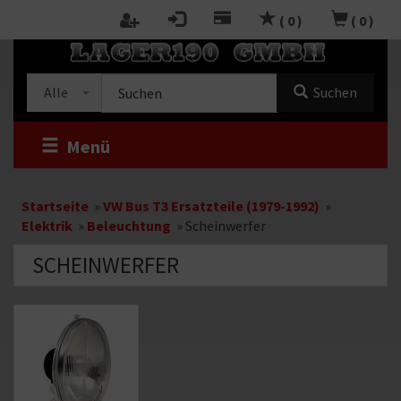
Zum
(
0
)
(
0
)
Inhalt
RTSEITE
springen
Kategorieauswahl
Suche
Alle
Suchen
im
Shop
Menü
Startseite
»
VW Bus T3 Ersatzteile (1979-1992)
»
Elektrik
»
Beleuchtung
»
Scheinwerfer
SCHEINWERFER
Kategoriebeschreibung