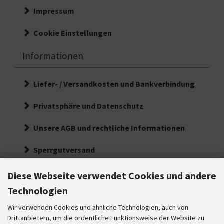
Impressum
Cookie Einstellungen
Informationen
Liefer- / Versandkosten und Bankverbindung
Privatsphäre und Datenschutz
Unsere AGB und rechtliche Informationen
Sperrgutversand
Erklärung zur Barrierefreiheit
Diese Webseite verwendet Cookies und andere
Technologien
Newsletter-Anmeldung
Wir verwenden Cookies und ähnliche Technologien, auch von
E-Mail-Adresse:
Drittanbietern, um die ordentliche Funktionsweise der Website zu