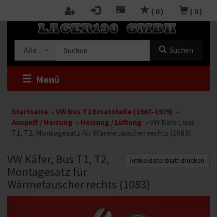
Zum
(
0
)
(
0
)
Inhalt
RTSEITE
springen
Kategorieauswahl
Suche
Alle
Suchen
im
Shop
Menü
Startseite
»
VW Bus T2 Ersatzteile (1967-1979)
»
Auspuff / Heizung
»
Heizung / Lüftung
»
VW Käfer, Bus
T1, T2, Montagesatz für Wärmetauscher rechts (1083)
VW Käfer, Bus T1, T2,
Artikeldatenblatt drucken
Montagesatz für
Wärmetauscher rechts (1083)