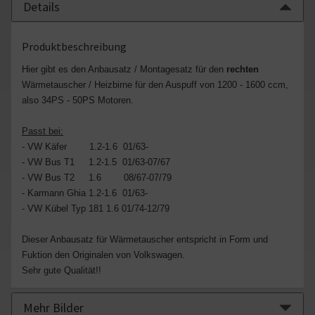
Details
Produktbeschreibung
Hier gibt es den Anbausatz / Montagesatz für den
rechten
Wärmetauscher / Heizbirne für den Auspuff von 1200 - 1600 ccm,
also 34PS - 50PS Motoren.
Passt bei:
- VW Käfer 1.2-1.6 01/63-
- VW Bus T1 1.2-1.5 01/63-07/67
- VW Bus T2 1.6 08/67-07/79
- Karmann Ghia 1.2-1.6 01/63-
- VW Kübel Typ 181 1.6 01/74-12/79
Dieser Anbausatz für Wärmetauscher entspricht in Form und
Fuktion den Originalen von Volkswagen.
Sehr gute Qualität!!
Mehr Bilder