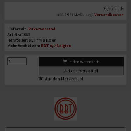
Bild
Angebotspreis
6,95 EUR
1
von
inkl. 19 % MwSt. zzgl.
Versandkosten
2:
Informationen
VW
Lieferzeit:
Paketversand
Käfer,
Art.Nr.:
1083
Bus
Hersteller:
BBT n/v Belgien
Mehr Artikel von:
BBT n/v Belgien
T1,
T2,
Montagesatz
{#text_quantity#}
{#text_quantity#}
In den Warenkorb
für
Wärmetauscher
Auf den Merkzettel
rechts
(1083)