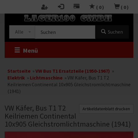
Zum
(
0
)
(
0
)
Inhalt
RTSEITE
springen
Kategorieauswahl
Suche
Alle
Suchen
im
Shop
Menü
Startseite
»
VW Bus T1 Ersatzteile (1950-1967)
»
Elektrik
»
Lichtmaschine
»
VW Käfer, Bus T1 T2
Keilriemen Continental 10x905 Gleichstromlichtmaschine
(1941)
VW Käfer, Bus T1 T2
Artikeldatenblatt drucken
Keilriemen Continental
10x905 Gleichstromlichtmaschine (1941)