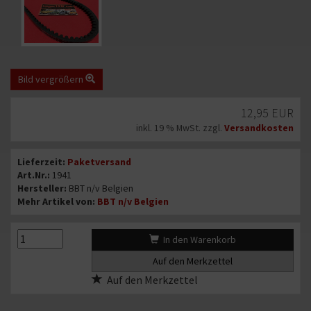
Bild
vergrößern
Bild vergrößern
Bild
Angebotspreis
12,95 EUR
1
von
inkl. 19 % MwSt. zzgl.
Versandkosten
3:
Informationen
VW
Lieferzeit:
Paketversand
Käfer,
Art.Nr.:
1941
Bus
Hersteller:
BBT n/v Belgien
Mehr Artikel von:
BBT n/v Belgien
T1
T2
Keilriemen
{#text_quantity#}
{#text_quantity#}
In den Warenkorb
Continental
10x905
Auf den Merkzettel
Gleichstromlichtmaschine
(1941)