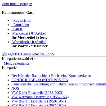
Zum Inhalt springen
Kundengruppe:
Gast
Registrieren
Anmelden
Kasse
Merkzettel
(
0
)
Artikel
Ihr Merkzettel ist leer.
Warenkorb
(
0
)
Artikel
Ihr Warenkorb ist leer.
Kategorieauswahl
Menü
Seitenleiste
Kategorien
Der Künstler Raana bietet Euch seine Kunstwerke an
FUNDGRUBE / SONDERPOSTEN
Künstlerische Gestaltung von Fahrzeugen mit historisch anmu
NOS
VW Käfer Ersatzteile (1938-2003)
VW Karmann Ersatzteile (1955-1974)
VW Bus T1 Ersatzteile (1950-1967)
VW Bus T2 Ersatzteile (1967-1979)