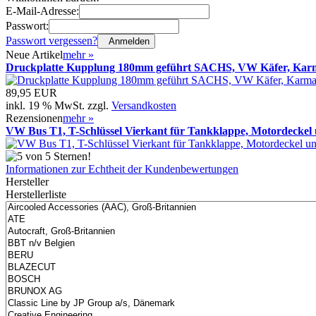
E-Mail-Adresse:
Passwort:
Passwort vergessen?
Anmelden
Neue Artikel
mehr
»
Druckplatte Kupplung 180mm geführt SACHS, VW Käfer, Karm
89,95 EUR
inkl. 19 % MwSt. zzgl.
Versandkosten
Rezensionen
mehr
»
VW Bus T1, T-Schlüssel Vierkant für Tankklappe, Motordeckel 
Informationen zur Echtheit der Kundenbewertungen
Hersteller
Herstellerliste