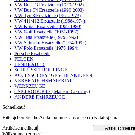
VW Bus T3 Ersatzteile (1979-1992)
VW Bus T4 Ersatzteile (1990-2003)
VW Typ 3 Ersatzteile (1961-1973)
VW 411/412 Ersatzteile (1968-1974)
VW Kübel Ersatzteile (1969-1980)
VW Golf Ersatzteile (1974-1997)
VW Jetta Ersatzteile (1979-1992)
VW Scirocco Ersatzteile (1974-1992)
VW Polo Ersatzteile (1975-1994)
Porsche Ersatzteile
FELGEN
LENKRÄDER
SCHLÜSSELROHLINGE
ACCESSOIRES / GESCHENKIDEEN
VERBRAUCHSMATERIAL
WERKZEUGE
CSP-PRODUKTE (Made in Germany)
ANDERE FAHRZEUGE
Schnellkauf
Bitte geben Sie die Artikelnummer aus unserem Katalog ein.
Artikelschnellkauf
Artikel schnell h
Willkommen zurück!