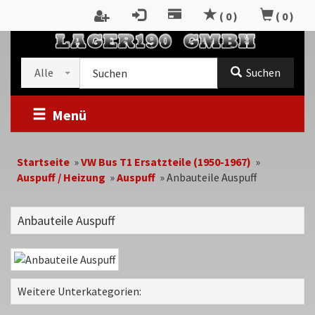
Zum
(
0
)
(
0
)
Inhalt
springen
Kategorieauswahl
Suche
Alle
Suchen
im
Shop
Menü
Startseite
»
VW Bus T1 Ersatzteile (1950-1967)
»
Auspuff / Heizung
»
Auspuff
»
Anbauteile Auspuff
Anbauteile Auspuff
Weitere Unterkategorien: