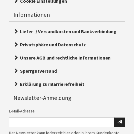
Cookie Einstellungen
Informationen
Liefer- / Versandkosten und Bankverbindung
Privatsphäre und Datenschutz
Unsere AGB und rechtliche Informationen
Sperrgutversand
Erklärung zur Barrierefreiheit
Newsletter-Anmeldung
E-Mail-Adresse:
Ihre
E-
Der Newsletter kann jederzeit hier oder in Ihrem Kundenkonto
Mail