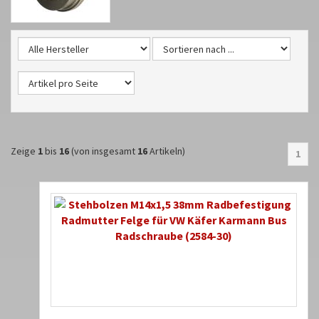
Zeige
1
bis
16
(von insgesamt
16
Artikeln)
1