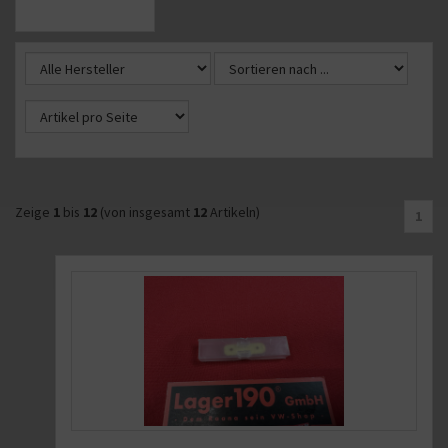
Zeige
1
bis
12
(von insgesamt
12
Artikeln)
1