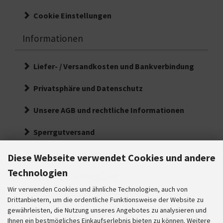
Cookie Einstellungen
Informationen
Liefer- / Versandkosten und Bankverbindung
Privatsphäre und Datenschutz
Unsere AGB und rechtliche Informationen
Sperrgutversand
Erklärung zur Barrierefreiheit
Diese Webseite verwendet Cookies und andere
Technologien
Newsletter-Anmeldung
Wir verwenden Cookies und ähnliche Technologien, auch von
E-Mail-Adresse:
Drittanbietern, um die ordentliche Funktionsweise der Website zu
gewährleisten, die Nutzung unseres Angebotes zu analysieren und
Ihre
Ihnen ein bestmögliches Einkaufserlebnis bieten zu können. Weitere